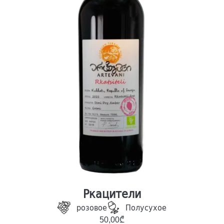
Ркацители
розовое
Полусухое
50,00
₾